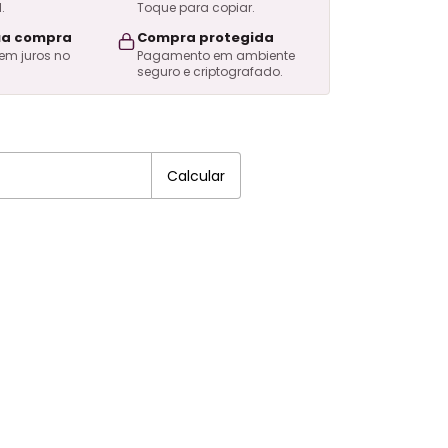
.
Toque para copiar.
ua compra
Compra protegida
sem juros no
Pagamento em ambiente
seguro e criptografado.
EP:
Alterar CEP
Calcular