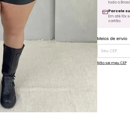
todo o Brasil
Parcele s
Em até 10x 
cartão.
Entregas para o C
Meios de envio
Não sei meu CEP