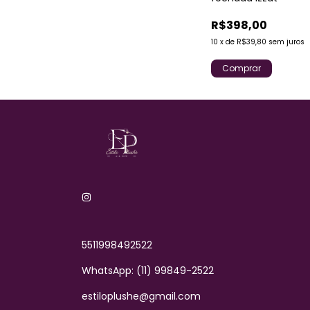
00
R$398,00
90
sem juros
10
x
de
R$39,80
sem juros
r
Comprar
5511998492522
WhatsApp: (11) 99849-2522
estiloplushe@gmail.com