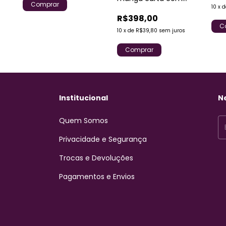
Comprar
10
x
martingale izzat
R$398,00
C
10
x
de
R$39,80
sem juros
Comprar
Institucional
N
Quem Somos
Privacidade e Segurança
Trocas e Devoluções
Pagamentos e Envios