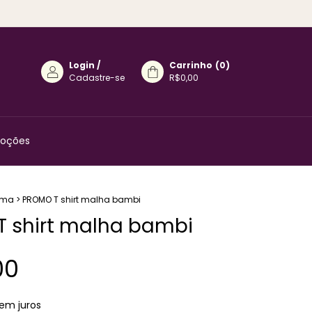
Login
/
Carrinho
(
0
)
Cadastre-se
R$0,00
oções
ima
>
PROMO T shirt malha bambi
 shirt malha bambi
00
em juros