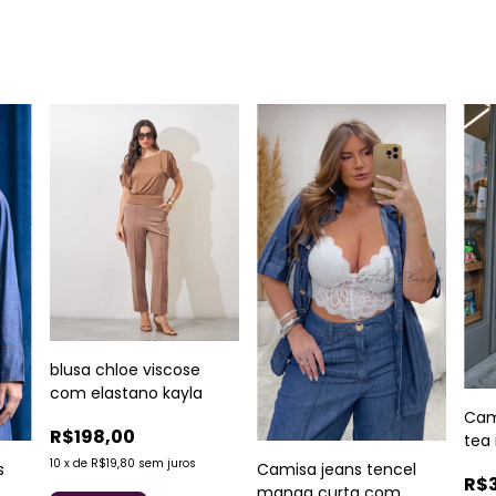
blusa chloe viscose
com elastano kayla
Cami
R$198,00
tea 
10
x
de
R$19,80
sem juros
s
Camisa jeans tencel
R$
manga curta com