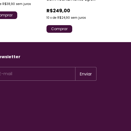
Comprar
de
R$38,90
sem juros
gola upper
R$249,00
omprar
10
x
de
R$24,90
sem juros
Comprar
ewsletter