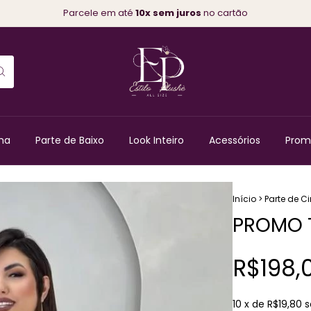
Parcele em até
10x sem juros
no cartão
ma
Parte de Baixo
Look Inteiro
Acessórios
Prom
Início
>
Parte de C
PROMO T
R$198,
10
x de
R$19,80
s