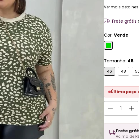
Ver mais detalhes
Frete grátis
Cor:
Verde
Tamanho:
46
46
48
5
Última peça 
Frete grát
Acima de R