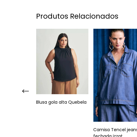
Produtos Relacionados
Blusa gola alta Quebela
 alicia planet
Camisa Tencel jean
fechada izzat