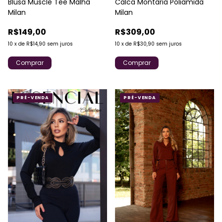
Blusa Muscle Tee Malha
Calca Montaria Poliamida
Milan
Milan
R$149,00
R$309,00
10
x
de
R$14,90
sem juros
10
x
de
R$30,90
sem juros
Comprar
Comprar
PRÉ-VENDA
PRÉ-VENDA