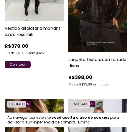
Vestido alfaiataria marrant
cinza rosamili
R$379,00
10
x
de
R$37,90
sem juros
Jaqueta texturizada forrada
Comprar
divas
R$398,00
10
x
de
R$39,80
sem juros
ESGOTADO
PRÉ-VENDA
ESGOTADO
PRÉ-VENDA
Ao navegar por este site
você aceita o uso de cookies
para
agilizar a sua experiência de compra.
Entendi