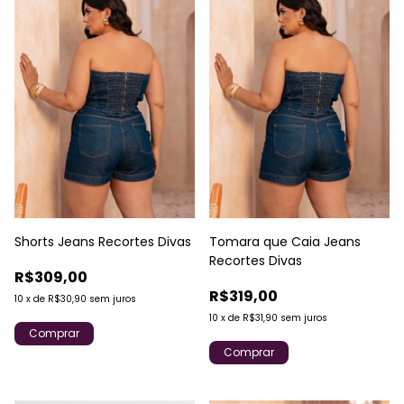
Shorts Jeans Recortes Divas
Tomara que Caia Jeans
Recortes Divas
R$309,00
R$319,00
10
x
de
R$30,90
sem juros
10
x
de
R$31,90
sem juros
Comprar
Comprar