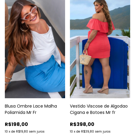
Blusa Ombre Lace Malha
Vestido Viscose de Algodao
Poliamida Mr Fr
Cigana e Botoes Mr fr
R$198,00
R$398,00
10
x
de
R$19,80
sem juros
10
x
de
R$39,80
sem juros