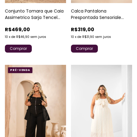
Conjunto Tomara que Caia
Calca Pantalona
Assimetrico Sarja Tencel
Prespontada Sensoriale
DIvas
Divas
R$469,00
R$319,00
10
x
de
R$46,90
sem juros
10
x
de
R$31,90
sem juros
Comprar
Comprar
PRÉ-VENDA