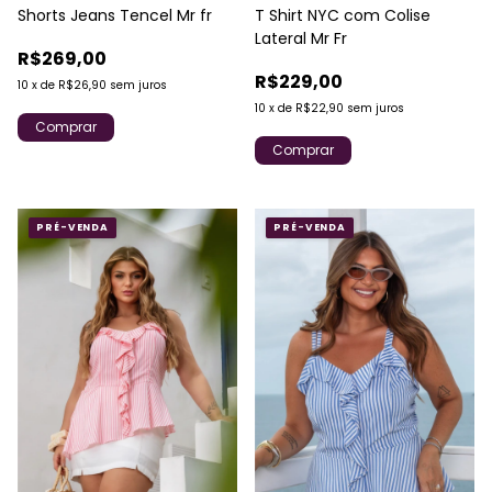
Shorts Jeans Tencel Mr fr
T Shirt NYC com Colise
Lateral Mr Fr
R$269,00
R$229,00
10
x
de
R$26,90
sem juros
10
x
de
R$22,90
sem juros
Comprar
Comprar
PRÉ-VENDA
PRÉ-VENDA