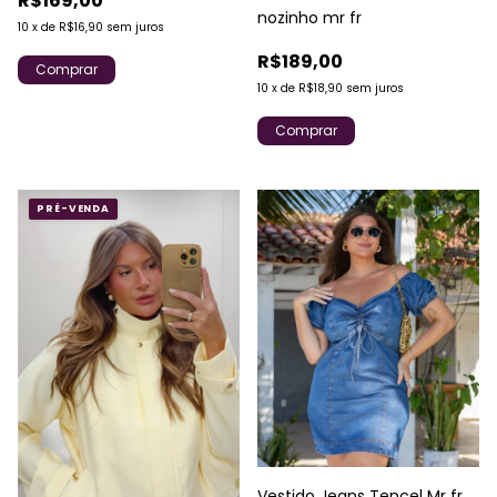
R$169,00
nozinho mr fr
10
x
de
R$16,90
sem juros
R$189,00
Comprar
10
x
de
R$18,90
sem juros
Comprar
PRÉ-VENDA
Vestido Jeans Tencel Mr fr