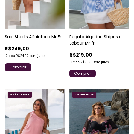
Saia Shorts Alfaiataria Mr Fr
Regata Algodao Stripes e
Jabour Mr fr
R$249,00
R$219,00
10
x
de
R$24,90
sem juros
10
x
de
R$21,90
sem juros
Comprar
Comprar
PRÉ-VENDA
PRÉ-VENDA