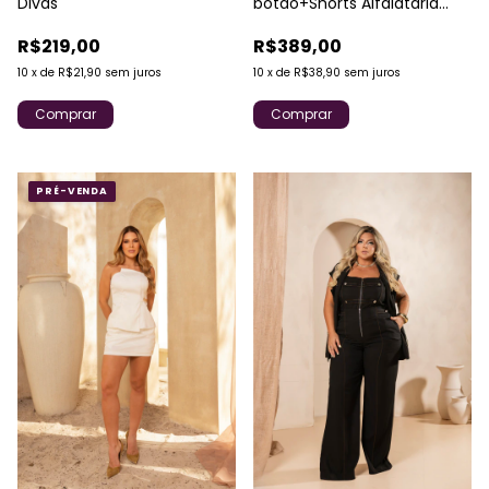
botao+Shorts Alfaiataria
Divas
Sensoriale Divas
R$389,00
R$219,00
10
x
de
R$38,90
sem juros
10
x
de
R$21,90
sem juros
Comprar
Comprar
PRÉ-VENDA