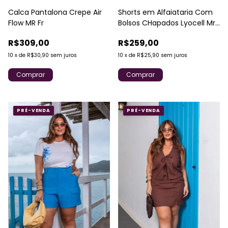
Calca Pantalona Crepe Air
Shorts em Alfaiataria Com
Flow MR Fr
Bolsos CHapados Lyocell Mr
Fr
R$309,00
R$259,00
10
x
de
R$30,90
sem juros
10
x
de
R$25,90
sem juros
Comprar
Comprar
PRÉ-VENDA
PRÉ-VENDA