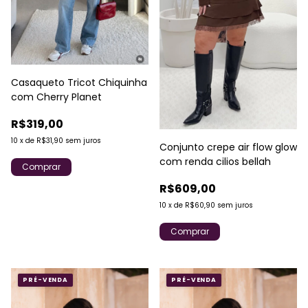
Casaqueto Tricot Chiquinha
com Cherry Planet
R$319,00
10
x
de
R$31,90
sem juros
Conjunto crepe air flow glow
com renda cilios bellah
Comprar
R$609,00
10
x
de
R$60,90
sem juros
Comprar
PRÉ-VENDA
PRÉ-VENDA