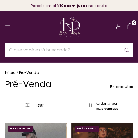
Frete grátis nas compras acima de
R$699,00
0
Início
>
Pré-Venda
Pré-Venda
54 produtos
Ordenar por:
Filtrar
Mais vendidos
PRÉ-VENDA
PRÉ-VENDA