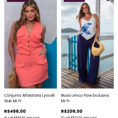
Conjunto Alfaiataria Lyocell
Blusa Lenco Flow Exclusiva
Slub Mr Fr
Mr Fr
R$498,00
R$209,00
10
x
de
R$49,80
sem juros
10
x
de
R$20,90
sem juros