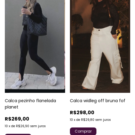
Calca pezinho flanelada
Calca widleg off bruna fof
planet
R$298,00
R$269,00
10
x
de
R$29,80
sem juros
10
x
de
R$26,90
sem juros
Comprar