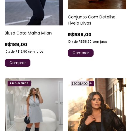
Conjunto Com Detalhe
Fivela Divas
Blusa Gota Malha Milan
R$589,00
10
x
de
R$58,90
sem juros
R$189,00
10
x
de
R$18,90
sem juros
Comprar
Comprar
PRÉ-VENDA
ESGOTADO
PRÉ-VENDA