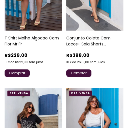
T Shirt Malha Algodao Com
Conjunto Colete Com
Flor Mr Fr
Lacos+ Saia Shorts
Sensoriale MR Fr
R$229,00
R$398,00
10
x
de
R$22,90
sem juros
10
x
de
R$39,80
sem juros
Comprar
Comprar
PRÉ-VENDA
PRÉ-VENDA