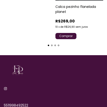
Calca pezinho flanelada
planet
R$269,00
10
x
de
R$26,90
sem juros
Comprar
5511998492522