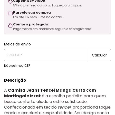
Cupom BEMVINDA
5% na primeira compra. Toque para copiar.
Parcele sua compra
Em até 10x sem juros no cartão.
Compra protegida
Pagamento em ambiente seguro e criptografado.
Entregas para o CEP:
Alterar CEP
Meios de envio
Calcular
Não sei meu CEP
Descrição
A
Camisa Jeans Tencel Manga Curta com
Martingale Izzat
é a escolha perfeita para quem
busca conforto aliado a estilo sofisticado.
Confeccionada em tecido
tencel
, proporciona toque
macio e excelente respirabilidade. Seu design conta