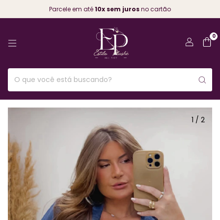
Parcele em até
10x sem juros
no cartão
0
1
/
2