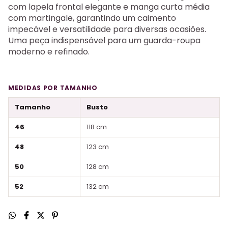
com lapela frontal elegante e manga curta média
com martingale, garantindo um caimento
impecável e versatilidade para diversas ocasiões.
Uma peça indispensável para um guarda-roupa
moderno e refinado.
MEDIDAS POR TAMANHO
Tamanho
Busto
46
118 cm
48
123 cm
50
128 cm
52
132 cm