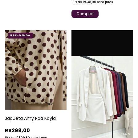
10
x
de
R$38,90
sem juros
Comprar
PRÉ-VENDA
Jaqueta Amy Poa Kayla
R$298,00
10
x
de
R$29,80
sem juros