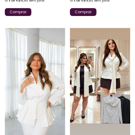
10
x
de
R$16,90
sem juros
10
x
de
R$19,80
sem juros
Comprar
Comprar