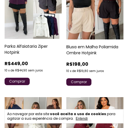
Parka Alfaiataria Ziper
Blusa em Malha Poliamida
Hotpink
Ombre Hotpink
R$449,00
R$198,00
10
x
de
R$44,90
sem juros
10
x
de
R$19,80
sem juros
Comprar
Comprar
Ao navegar por este site
você aceita o uso de cookies
para
agilizar a sua experiência de compra.
Entendi