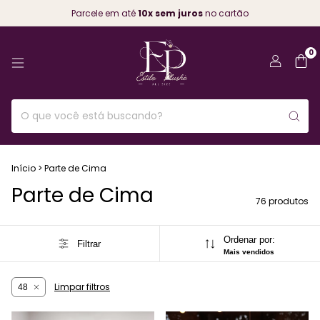
Frete grátis nas compras acima de
R$699,00
0
Início
>
Parte de Cima
Parte de Cima
76 produtos
Ordenar por:
Filtrar
Mais vendidos
Limpar filtros
48