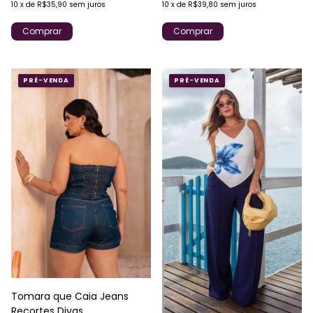
10
x
de
R$35,90
sem juros
10
x
de
R$39,80
sem juros
Comprar
Comprar
PRÉ-VENDA
PRÉ-VENDA
Tomara que Caia Jeans
Recortes Divas