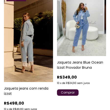
Jaqueta Jeans Blue Ocean
Izzat Provador Bruna
R$349,00
10
x
de
R$34,90
sem juros
Jaqueta jeans com renda
Comprar
izzat
R$498,00
10
x
de
R$49,80
sem juros